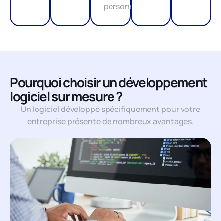
personnes.
Pourquoi choisir un développement
logiciel sur mesure ?
Un logiciel développé spécifiquement pour votre
entreprise présente de nombreux avantages.