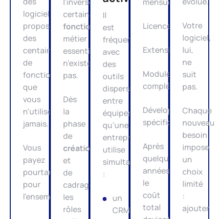
des
évolue.
l’inverse,
mensuels.
logiciels
certaines
Il
Votre
proposent
Licences.
fonction
s
est
logiciel,
des
métier
fréquent,
Extensions.
lui,
centaines
essentielles
avec
ne
de
n’existent
des
Modules
suit
fonctionnalités
pas.
outils
complémentaires.
pas.
que
dispersés
vous
Dès
entre
Développements
Chaque
n’utiliserez
la
équipes,
spécifiques.
nouveau
jamais.
phase
qu’une
besoin
de
entreprise
Après
impose
Vous
création
utilise
quelques
un
payez
et
simultanément
années,
choix
pourtant
de
:
le
limité
pour
cadrage,
coût
:
l’ensemble.
les
un
total
ajouter
rôles
CRM