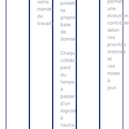
permet
votre
possède
une
manière
sa
évolution
de
propre
contrôlée
travailler.
base
selon
de
vos
données.
priorités
internes
Chaque
et
collaborateur
vos
perd
mises
du
à
temps
jour.
à
passer
d’un
logiciel
à
l’autre.