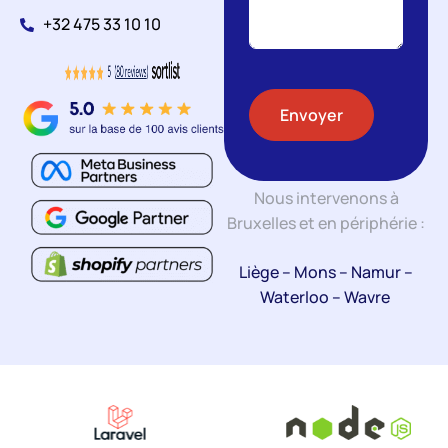
+32 475 33 10 10
Envoyer
Nous intervenons à
Bruxelles et en périphérie :
Liège
–
Mons
–
Namur
–
Waterloo
–
Wavre