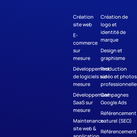
Création
Création de
site web
logo et
identité de
E-
marque
commerce
sur
Design et
mesure
graphisme
Développement
Production
de logiciels sur
vidéo et photos
mesure
professionnelle
Développement
Campagnes
SaaS sur
Google Ads
mesure
Référencement
Maintenance
naturel (SEO)
site web &
Référencement
application