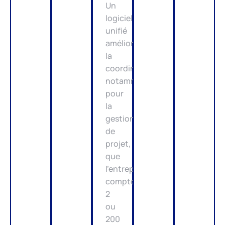
Un
logiciel
unifié
améliore
la
coordination,
notamment
pour
la
gestion
de
projet,
que
l’entreprise
compte
2
ou
200