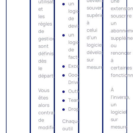
devient
une
utilisateurs
un
souvent
extension
et
logiciel
supérieur
souscrire
les
de
à
un
règles
devis
celui
abonnem
de
un
d’un
suppléme
gestion
logiciel
logiciel
ou
sont
de
développé
renoncer
définis
facturation
sur
à
dès
Excel
mesure.
certaines
le
Google
fonctionn
départ.
Drive
À
Vous
Outlook
l’inverse,
êtes
Teams
un
alors
Dropbox
logiciel
contraint
sur
de
Chaque
mesure
modifier
outil