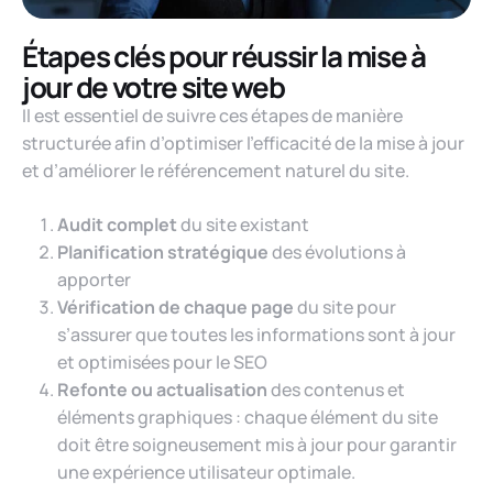
Étapes clés pour réussir la mise à
jour de votre site web
Il est essentiel de suivre ces étapes de manière
structurée afin d’optimiser l’efficacité de la mise à jour
et d’améliorer le référencement naturel du site.
Audit complet
du site existant
Planification stratégique
des évolutions à
apporter
Vérification de chaque page
du site pour
s’assurer que toutes les informations sont à jour
et optimisées pour le SEO
Refonte ou actualisation
des contenus et
éléments graphiques : chaque élément du site
doit être soigneusement mis à jour pour garantir
une expérience utilisateur optimale.