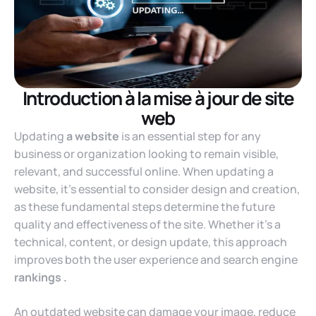
Introduction à la mise à jour de site
web
Updating
a website
is an essential step for any
business or organization looking to remain visible,
relevant, and successful online. When updating a
website, it’s essential to consider design and creation,
as these fundamental steps determine the future
quality and effectiveness of the site. Whether it’s a
technical, content, or design update, this approach
improves both the user experience and
search engine
rankings .
An outdated website can damage your image, reduce