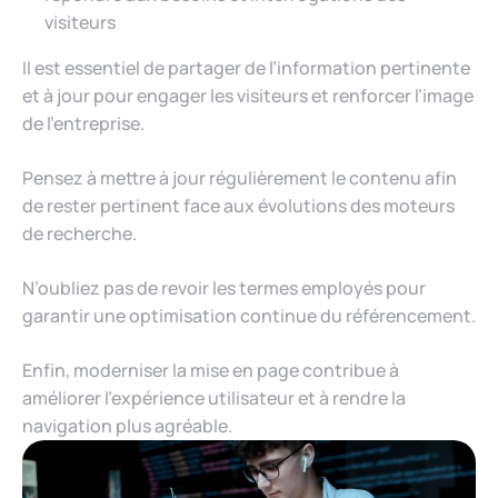
visiteurs
Il est essentiel de partager de l’information pertinente
et à jour pour engager les visiteurs et renforcer l’image
de l’entreprise.
Pensez à mettre à jour régulièrement le contenu afin
de rester pertinent face aux évolutions des moteurs
de recherche.
N’oubliez pas de revoir les termes employés pour
garantir une optimisation continue du référencement.
Enfin, moderniser la mise en page contribue à
améliorer l’expérience utilisateur et à rendre la
navigation plus agréable.