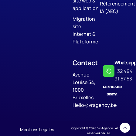
site web &
Référencement
application
IA (AEO)
Migration
site
internet &
Plateforme
Contact
Whatsap
+32 494
Avenue
91 57 53
Louise 54,
1000
Bruxelles
Hello@vragency.be
Copyright © 2026
Vr-Agency
. All rights
Mentions Legales
reserved. VR SRL