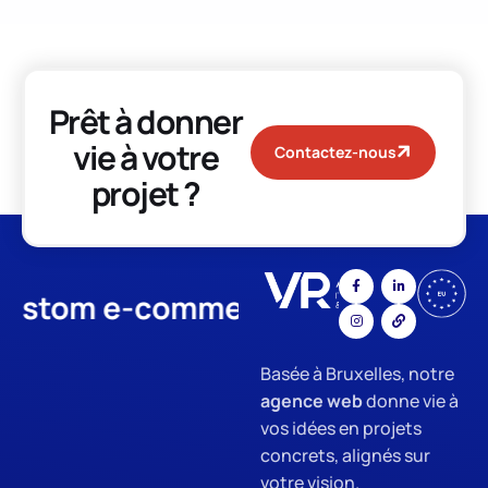
Prêt à donner
vie à votre
Contactez-nous
projet ?
m e-commerce
App Developme
Basée à Bruxelles, notre
agence web
donne vie à
vos idées en projets
concrets, alignés sur
votre vision.