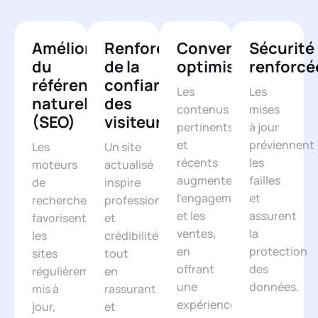
Amélioration
Renforcement
Conversion
Sécurité
du
de la
optimisée
renforcé
référencement
confiance
Les
Les
naturel
des
contenus
mises
(SEO)
visiteurs
pertinents
à jour
et
préviennent
Les
Un site
récents
les
moteurs
actualisé
augmentent
failles
de
inspire
l’engagement
et
recherche
professionnalisme
et les
assurent
favorisent
et
ventes,
la
les
crédibilité,
en
protection
sites
tout
offrant
des
régulièrement
en
une
données.
mis à
rassurant
expérience
jour,
et