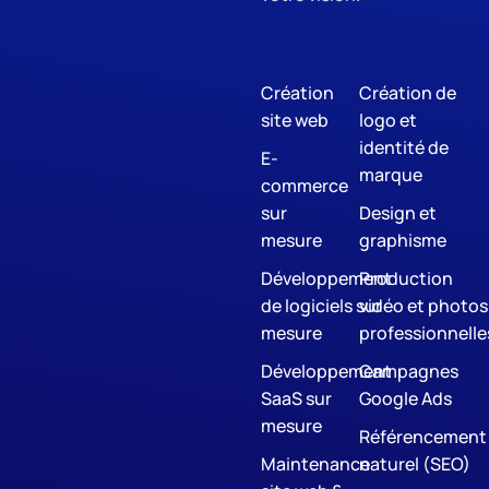
Création
Création de
site web
logo et
identité de
E-
marque
commerce
sur
Design et
mesure
graphisme
Développement
Production
de logiciels sur
vidéo et photos
mesure
professionnelle
Développement
Campagnes
SaaS sur
Google Ads
mesure
Référencement
Maintenance
naturel (SEO)