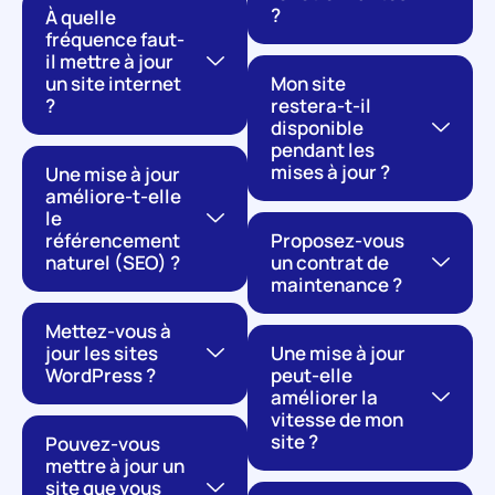
?
À quelle
fréquence faut-
il mettre à jour
un site internet
Mon site
?
restera-t-il
disponible
pendant les
mises à jour ?
Une mise à jour
améliore-t-elle
le
référencement
Proposez-vous
naturel (SEO) ?
un contrat de
maintenance ?
Mettez-vous à
jour les sites
Une mise à jour
WordPress ?
peut-elle
améliorer la
vitesse de mon
site ?
Pouvez-vous
mettre à jour un
site que vous