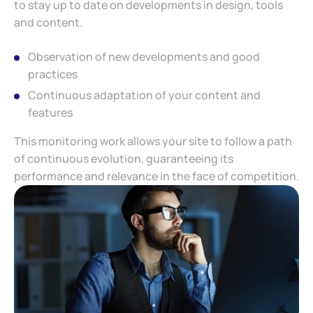
to stay up to date on developments in design, tools
and content.
Observation of new developments and good
practices
Continuous adaptation of your content and
features
This monitoring work allows your site to follow a path
of continuous evolution, guaranteeing its
performance and relevance in the face of competition.