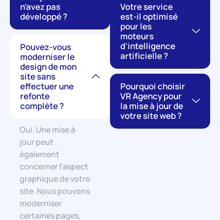
n’avez pas
Votre service
développé ?
est-il optimisé
pour les
moteurs
d’intelligence
Pouvez-vous
artificielle ?
moderniser le
design de mon
site sans
effectuer une
Pourquoi choisir
refonte
VR Agency pour
complète ?
la mise à jour de
votre site web ?
Oui. Une mise à
jour peut
également
concerner l’aspect
graphique de votre
site. Nous pouvons
moderniser
certaines pages,