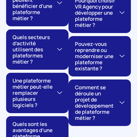
Pourquoi choisir
bénéficier d’une
VR Agency pour
plateforme
développer une
métier ?
plateforme
métier ?
Quels secteurs
d’activité
Pouvez-vous
utilisent des
reprendre ou
plateformes
moderniser une
métier ?
plateforme
existante ?
Une plateforme
métier peut-elle
Comment se
remplacer
déroule un
plusieurs
projet de
logiciels ?
développement
de plateforme
métier ?
Quels sont les
avantages d’une
plateforme