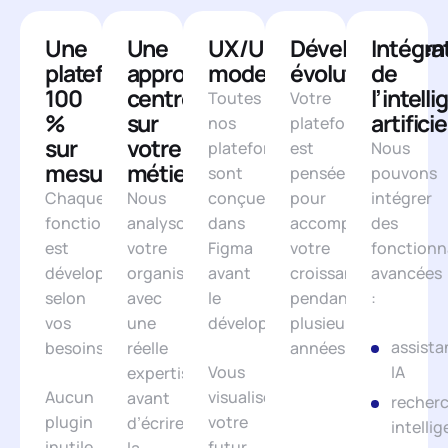
Une
Une
UX/UI
Développemen
Intégra
plateforme
approche
moderne
évolutif
de
100
centrée
l’intell
Toutes
Votre
%
sur
artificie
nos
plateforme
sur
votre
plateformes
est
Nous
mesure
métier
sont
pensée
pouvons
Chaque
Nous
conçues
pour
intégrer
fonctionnalité
analysons
dans
accompagner
des
est
votre
Figma
votre
fonctionn
développée
organisation
avant
croissance
avancées
selon
avec
le
pendant
:
vos
une
développement.
plusieurs
assista
besoins.
réelle
années.
Vous
IA
expertise
Aucun
visualisez
avant
recher
plugin
votre
d’écrire
intelli
inutile.
futur