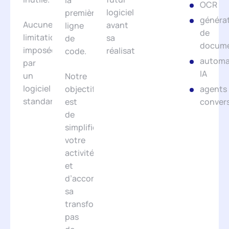
la
OCR
logiciel
première
généra
Aucune
avant
ligne
de
limitation
sa
de
docum
imposée
réalisation.
code.
automa
par
IA
un
Notre
logiciel
objectif
agents
standard.
est
conver
de
simplifier
votre
activité
et
d’accompagner
sa
transformation,
pas