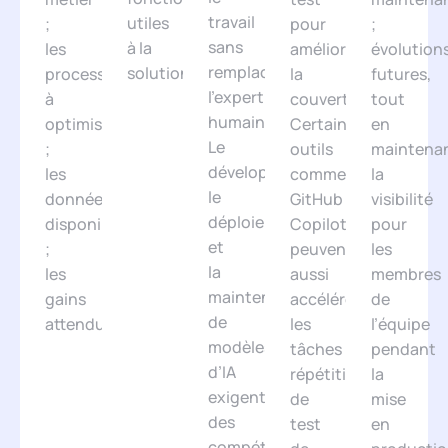
travail
utiles
;
pour
;
sans
à la
les
améliorer
évolution
remplacer
solution.
processus
la
futures,
l’expertise
à
couverture.
tout
humaine.
optimiser
Certains
en
Le
;
outils
maintena
développement,
les
comme
la
le
données
GitHub
visibilité
déploiement
disponibles
Copilot
pour
et
;
peuvent
les
la
les
aussi
membres
maintenance
gains
accélérer
de
de
attendus.
les
l’équipe
modèles
tâches
pendant
d’IA
répétitives
la
exigent
de
mise
des
test
en
compétences