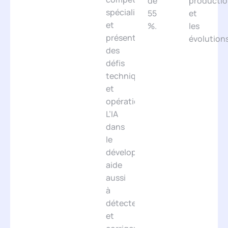
de
producti
spécialisées
55
et
et
%.
les
présentent
évolutions
des
défis
techniques
et
opérationnels.
L’IA
dans
le
développement
aide
aussi
à
détecter
et