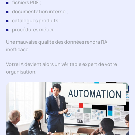
fichiers PDF ;
documentation interne ;
catalogues produits ;
procédures métier.
Une mauvaise qualité des données rendra l’IA
inefficace.
Votre IA devient alors un véritable expert de votre
organisation.