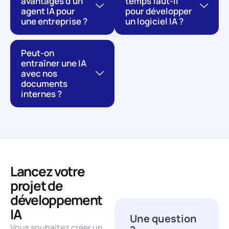
avantages d’un
temps faut-il
agent IA pour
pour développer
une entreprise ?
un logiciel IA ?
Peut-on
entraîner une IA
avec nos
documents
internes ?
Lancez votre
projet de
Une question
?
développement
Demander un devis
IA
gratuit sans plus
Vous souhaitez créer un