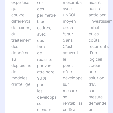
expertise
mesurable,
aidant
sur
qui
avec
aussi à
des
couvre
un ROI
anticiper
périmètres
différents
moyen
l’investisse
bien
domaines,
de 55
initial
cadrés,
du
% sur
et les
avec
traitement
5 ans.
coûts
des
des
C’est
récurrents
taux
données
souvent
d'un
de
au
le
logiciel
réussite
déploiement
point
: créer
pouvant
de
où le
une
atteindre
modèles
développement
solution
90 %
d’intelligence.
sur
d’IA
pour
mesure
sur
les
se
mesure
développements
rentabilise
demande
sur
en 18 à
un
mesure