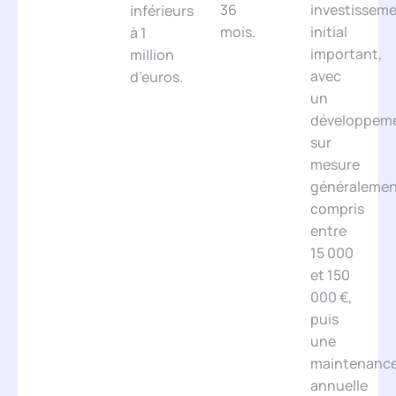
36
investissem
inférieurs
mois.
initial
à 1
important,
million
avec
d’euros.
un
développem
sur
mesure
généraleme
compris
entre
15 000
et 150
000 €,
puis
une
maintenanc
annuelle