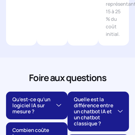
représentan
15 à 25
% du
coût
initial.
Foire aux questions
Qu’est-ce qu’un
Quelle est la
logiciel IA sur
différence entre
mesure ?
un chatbot IA et
un chatbot
classique ?
Combien coûte