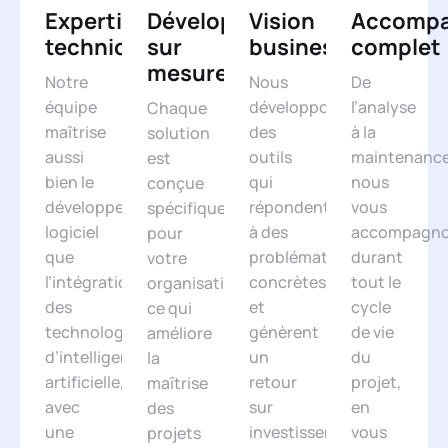
Expertise
Développement
Vision
Accomp
technique
sur
business
complet
mesure
Notre
Nous
De
équipe
développons
l’analyse
Chaque
maîtrise
des
à la
solution
aussi
outils
maintenance
est
bien le
qui
nous
conçue
développement
répondent
vous
spécifiquement
logiciel
à des
accompagn
pour
que
problématiques
durant
votre
l’intégration
concrètes
tout le
organisation,
des
et
cycle
ce qui
technologies
génèrent
de vie
améliore
d’intelligence
un
du
la
artificielle,
retour
projet,
maîtrise
avec
sur
en
des
une
investissement
vous
projets