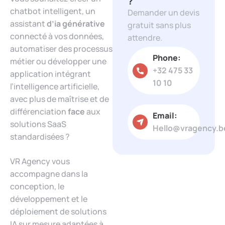
attendre.
chatbot intelligent, un
assistant
d’ia générative
Phone:
connecté à vos données,
+32 475 33
automatiser des processus
10 10
métier ou développer une
application intégrant
Email:
l’intelligence artificielle,
Hello@vragency.b
avec plus de maîtrise et de
différenciation
face
aux
solutions SaaS
standardisées ?
VR Agency vous
accompagne dans la
conception, le
développement et le
déploiement de solutions
IA sur mesure adaptées à