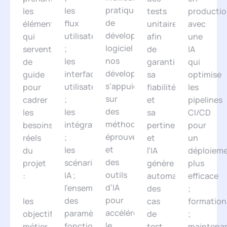
pratiques
les
les
tests
productio
de
flux
éléments
unitaires,
avec
développement
utilisateurs
qui
afin
une
logiciel :
;
servent
de
IA
nos
les
de
garantir
qui
développeurs
interfaces
guide
sa
optimise
s’appuient
utilisateur
pour
fiabilité
les
sur
;
cadrer
et
pipelines
des
les
les
sa
CI/CD
méthodes
intégrations
besoins
pertinence,
pour
éprouvées
;
réels
et
un
et
les
du
l’IA
déploiem
des
scénarios
projet
génère
plus
outils
IA ;
:
automatiquement
efficace
d’IA
l’ensemble
des
;
pour
des
les
cas
formation
accélérer
paramètres
objectifs
de
;
le
fonctionnels
métier
test
maintena