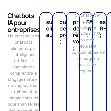
Chatbots
Un chatbot IA
IA pour
support
qualification
prise
FAQ
ass
peut
client
de
de
fonctionner
intellige
RH
entreprises
24h/24 et 7j/7
automatisé
prospects
rendez-
;
;
Nous créons des
tout en
;
;
vous
chatbots
réduisant
;
alimentés par
considérablement
l’intelligence
la charge de
artificielle
travail des
capables de
équipes.
comprendre le
langage naturel,
de s’appuyer sur
le traitement du
langage naturel
pour analyser les
demandes et les