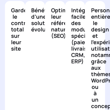
Garder
Bénéficier
Optimiser
Intégrer
Person
le
d’une
leur
facilement
entièr
contrôle
solution
référencement
des
le
total
évolutive
naturel
modules
design
sur
(SEO)
spécifiques
et
leur
(paiements,
l’expér
site
livraisons,
utilisa
CRM,
notam
ERP)
grâce
aux
thème
WordP
ou
à
un
concep