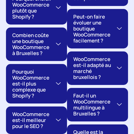
WooCommerce
plutôt que
Shopify ?
Peut-on faire
évoluer une
boutique
WooCommerce
Combien coûte
facilement ?
une boutique
WooCommerce
à Bruxelles ?
WooCommerce
est-il adapté au
marché
Pourquoi
bruxellois ?
WooCommerce
est-il plus
complexe que
Shopify ?
Faut-il un
WooCommerce
multilingue à
Bruxelles ?
WooCommerce
est-il meilleur
pour le SEO ?
Quelle est la