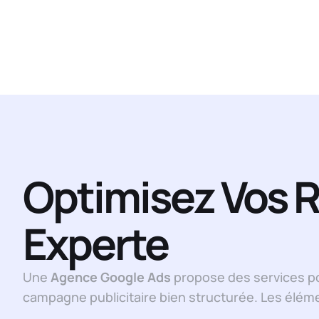
Optimisez Vos R
Experte
Une
Agence Google Ads
propose des services po
campagne publicitaire bien structurée. Les éléme