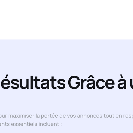
ésultats Grâce à
ur maximiser la portée de vos annonces tout en res
nts essentiels incluent :