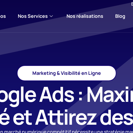
pos
Nos Services
Nos réalisations
Blog
Marketing & Visibilité en Ligne
gle Ads : Maxi
té et Attirez de
n marché numérique compétitif nécessite une stratégie mar