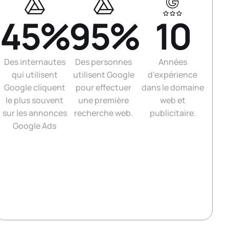
45%
95%
10
Des internautes
Des personnes
Années
qui utilisent
utilisent Google
d'expérience
Google cliquent
pour effectuer
dans le domaine
le plus souvent
une première
web et
sur les annonces
recherche web.
publicitaire.
Google Ads