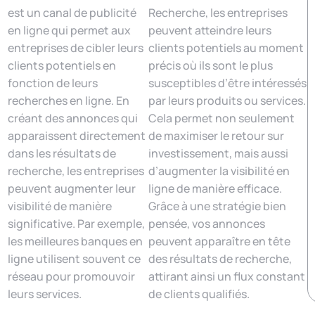
est un canal de publicité
Recherche, les entreprises
en ligne qui permet aux
peuvent atteindre leurs
entreprises de cibler leurs
clients potentiels au moment
clients potentiels en
précis où ils sont le plus
fonction de leurs
susceptibles d’être intéressés
recherches en ligne. En
par leurs produits ou services.
créant des annonces qui
Cela permet non seulement
apparaissent directement
de maximiser le retour sur
dans les résultats de
investissement, mais aussi
recherche, les entreprises
d’augmenter la visibilité en
peuvent augmenter leur
ligne de manière efficace.
visibilité de manière
Grâce à une stratégie bien
significative. Par exemple,
pensée, vos annonces
les meilleures banques en
peuvent apparaître en tête
ligne utilisent souvent ce
des résultats de recherche,
réseau pour promouvoir
attirant ainsi un flux constant
leurs services.
de clients qualifiés.