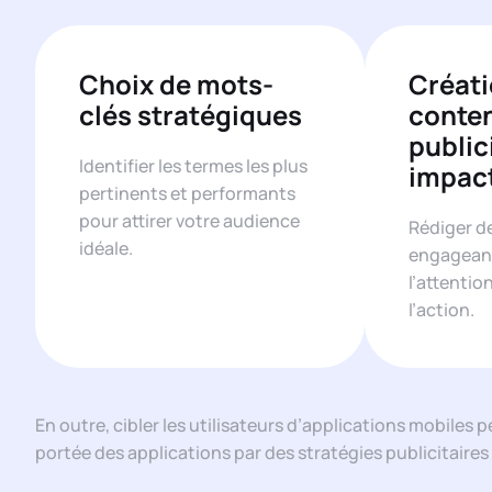
Choix de mots-
Créati
clés stratégiques
conte
public
Identifier les termes les plus
impac
pertinents et performants
pour attirer votre audience
Rédiger d
idéale.
engageant
l’attention
l’action.
En outre, cibler les utilisateurs d’applications mobile
portée des applications par des stratégies publicitaire