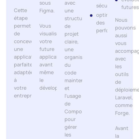
sous
avec
sécurité
futures
Cette
Figma.
une
optimisation
étape
structure
Nous
des
permet
Vous
de
pouvons
performances
de
visualisez
projet
aussi
concevoir
votre
claire,
vous
une
future
une
accompag
application
application
organisation
avec
parfaitement
avant
du
les
adaptée
même
code
outils
à
le
maintenable
de
votre
développement.
et
déploiem
entreprise.
l’usage
Laravel,
de
comme
Composer
Forge.
pour
gérer
Avant
les
la