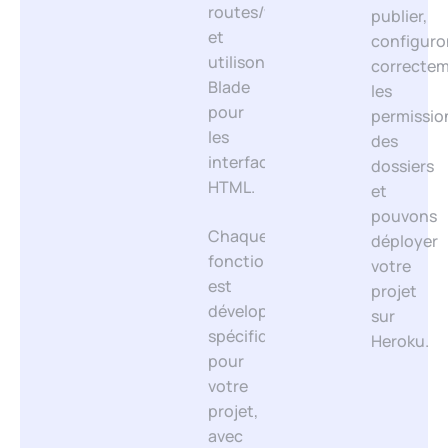
routes/web.php
publier,
et
configuro
utilisons
correcte
Blade
les
pour
permissio
les
des
interfaces
dossiers
HTML.
et
pouvons
Chaque
déployer
fonctionnalité
votre
est
projet
développée
sur
spécifiquement
Heroku.
pour
votre
projet,
avec