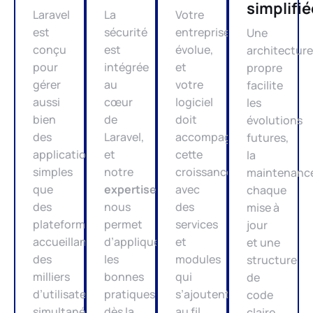
simplifié
Laravel
La
Votre
est
sécurité
entreprise
Une
conçu
est
évolue,
architecture
pour
intégrée
et
propre
gérer
au
votre
facilite
aussi
cœur
logiciel
les
bien
de
doit
évolutions
des
Laravel,
accompagner
futures,
applications
et
cette
la
simples
notre
croissance
maintenanc
que
expertise
avec
chaque
des
nous
des
mise à
plateformes
permet
services
jour
accueillant
d’appliquer
et
et une
des
les
modules
structure
milliers
bonnes
qui
de
d’utilisateurs
pratiques
s’ajoutent
code
simultanément.
dès la
au fil
claire.