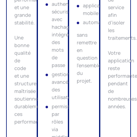
authentification
application
et une
service
sécurisée
mobile
grande
afin
avec
automatisations
stabilité.
d’isoler
hachage
les
intégré
sans
Une
traitements.
des
remettre
bonne
mots
en
qualité
Votre
de
question
de
application
passe
l’ensemble
code
reste
du
gestion
et une
performant
projet.
avancée
structure
pendant
des
maîtrisée
de
utilisateurs
soutiennent
nombreuses
durablement
permissions
années.
ces
par
performances.
rôles
via