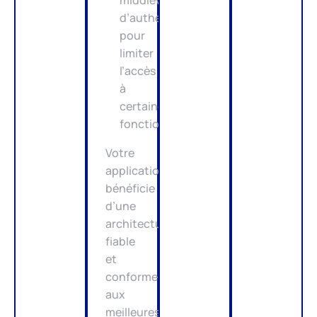
middleware
d’authentification
pour
limiter
l’accès
à
certaines
fonctionnalités
Votre
application
bénéficie
d’une
architecture
fiable
et
conforme
aux
meilleures