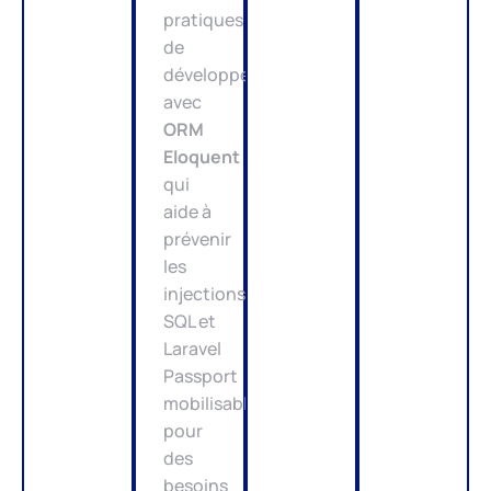
pratiques
de
développement,
avec
ORM
Eloquent
qui
aide à
prévenir
les
injections
SQL et
Laravel
Passport
mobilisable
pour
des
besoins