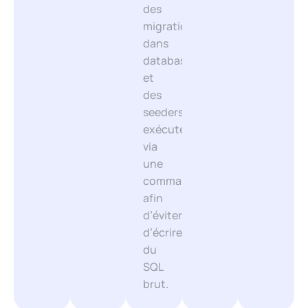
des
migrations
dans
database/migrations
et
des
seeders
exécutés
via
une
commande
afin
d’éviter
d’écrire
du
SQL
brut.