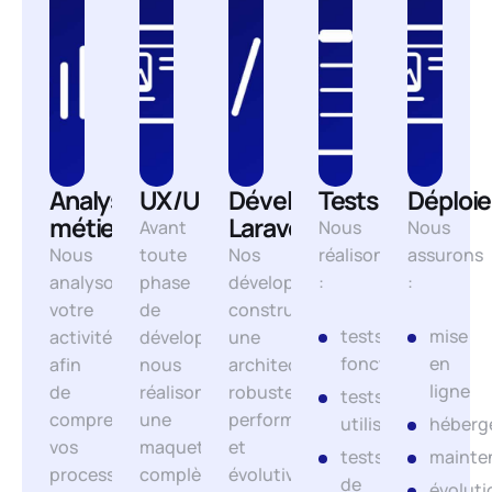
Analyse
UX/UI
Développement
Tests
Déploi
métier
Laravel
Avant
Nous
Nous
Nous
toute
Nos
réalisons
assurons
analysons
phase
développeurs
:
:
votre
de
construisent
tests
mise
activité
développement,
une
fonctionnels
en
afin
nous
architecture
ligne
de
réalisons
robuste,
tests
comprendre
une
performante
utilisateurs
héberg
vos
maquette
et
tests
mainte
processus.
complète
évolutive,
de
évoluti