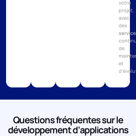
votre
projet,
avec
des
servic
contin
de
mainte
et
d’évolu
Questions fréquentes sur le
développement d’applications