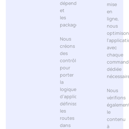
dépendances
mise
et
en
les
ligne,
packages.
nous
optimison
Nous
l’applicat
créons
avec
des
chaque
contrôleurs
command
pour
dédiée
porter
nécessair
la
logique
Nous
d’application,
vérifions
définissons
égalemen
les
le
routes
contenu
dans
à