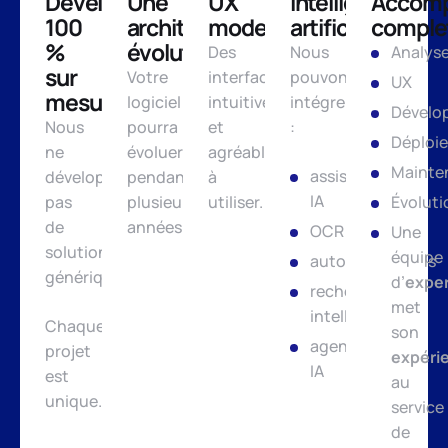
Développement
Une
UX
Intelligence
Accom
100
architecture
moderne
artificielle
comple
%
évolutive
Des
Nous
Analys
sur
Votre
interfaces
pouvons
UX
mesure
logiciel
intuitives
intégrer
Dévelo
Nous
pourra
et
:
Déploi
ne
évoluer
agréables
Mainte
assistants
développons
pendant
à
IA
pas
plusieurs
utiliser.
Évoluti
de
années.
OCR
Une
solutions
équipe
automatisations
génériques.
d’
expe
recherche
met
intelligente
Chaque
son
agents
projet
expéri
IA
est
au
unique.
service
de