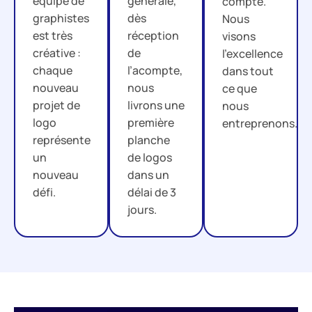
équipe de
générale,
compte.
graphistes
dès
Nous
est très
réception
visons
créative :
de
l’excellence
chaque
l’acompte,
dans tout
nouveau
nous
ce que
projet de
livrons une
nous
logo
première
entreprenons.
représente
planche
un
de logos
nouveau
dans un
défi.
délai de 3
jours.