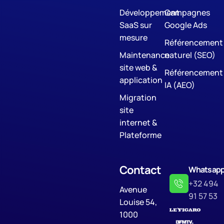
Développement
Campagnes
SaaS sur
Google Ads
mesure
Référencement
Maintenance
naturel (SEO)
site web &
Référencement
application
IA (AEO)
Migration
site
internet &
Plateforme
Contact
Whatsap
+32 494
Avenue
91 57 53
Louise 54,
1000