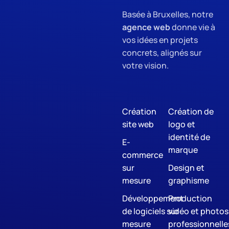
Basée à Bruxelles, notre
agence web
donne vie à
vos idées en projets
concrets, alignés sur
votre vision.
Création
Création de
site web
logo et
identité de
E-
marque
commerce
sur
Design et
mesure
graphisme
Développement
Production
de logiciels sur
vidéo et photos
mesure
professionnelle