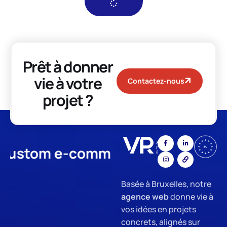
Prêt à donner
vie à votre
Contactez-nous
projet ?
tom e-commerce
App Develop
Basée à Bruxelles, notre
agence web
donne vie à
vos idées en projets
concrets, alignés sur