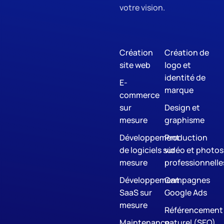
votre vision.
Création
Création de
site web
logo et
identité de
E-
marque
commerce
sur
Design et
mesure
graphisme
Développement
Production
de logiciels sur
vidéo et photos
mesure
professionnelle
Développement
Campagnes
SaaS sur
Google Ads
mesure
Référencement
Maintenance
naturel (SEO)