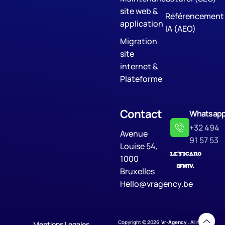
site web &
Référencement
application
IA (AEO)
Migration
site
internet &
Plateforme
Contact
Whatsap
+32 494
Avenue
91 57 53
Louise 54,
1000
Bruxelles
Hello@vragency.be
Copyright © 2026
Vr-Agency
. All rights
Mentions Legales