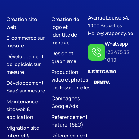
Avenue Louise 54,
Création site
Création de
Digital Marketing
S
1000 Bruxelles
web
logo et
Hello@vragency.be
identité de
E-commerce sur
marque
Whatsapp
mesure
+32 475 33
Design et
Développement
10 10
graphisme
de logiciels sur
mesure
Production
vidéo et photos
Développement
professionnelles
SaaS sur mesure
Campagnes
Maintenance
Google Ads
site web &
application
Référencement
naturel (SEO)
Migration site
internet &
Référencement