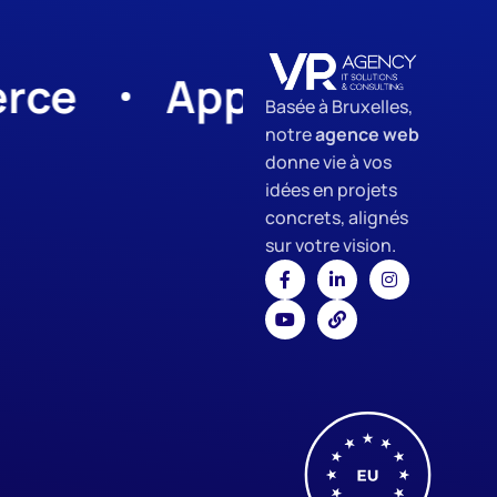
App Development
Basée à Bruxelles,
notre
agence web
donne vie à vos
idées en projets
concrets, alignés
sur votre vision.