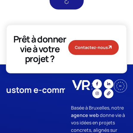
Prêt à donner
vie à votre
Contactez-nous
projet ?
tom e-commerce
App Develo
Basée à Bruxelles, notre
agence web
donne vie à
vos idées en projets
concrets, alignés sur