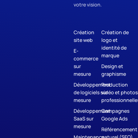
votre vision.
Création
Création de
site web
logo et
identité de
E-
marque
commerce
sur
Design et
mesure
graphisme
Développement
Production
de logiciels sur
vidéo et photos
mesure
professionnelle
Développement
Campagnes
SaaS sur
Google Ads
mesure
Référencement
Maintenance
naturel (SEO)