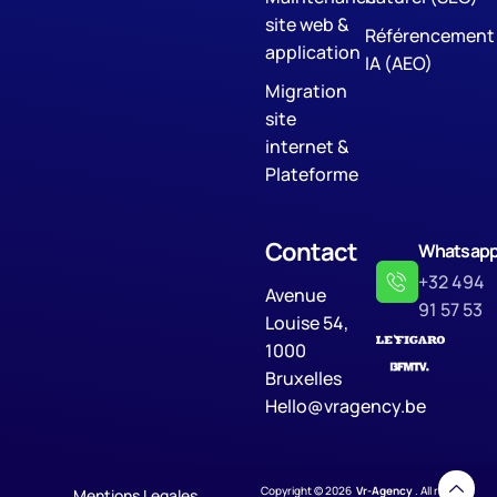
site web &
Référencement
application
IA (AEO)
Migration
site
internet &
Plateforme
Contact
Whatsap
+32 494
Avenue
91 57 53
Louise 54,
1000
Bruxelles
Hello@vragency.be
Copyright © 2026
Vr-Agency
. All rights
Mentions Legales