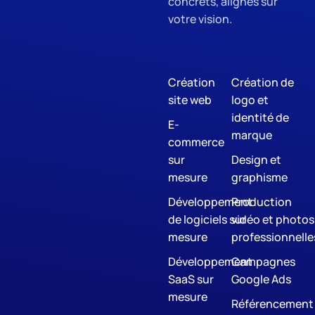
concrets, alignés sur
votre vision.
Création
Création de
site web
logo et
identité de
E-
marque
commerce
sur
Design et
mesure
graphisme
Développement
Production
de logiciels sur
vidéo et photos
mesure
professionnelle
Développement
Campagnes
SaaS sur
Google Ads
mesure
Référencement