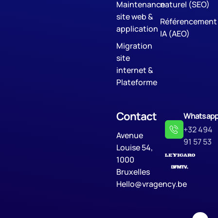
Maintenance
naturel (SEO)
site web &
Référencement
application
IA (AEO)
Migration
site
internet &
Plateforme
Contact
Whatsap
+32 494
Avenue
91 57 53
Louise 54,
1000
Bruxelles
Hello@vragency.be