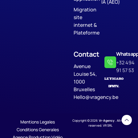
IA (AEO)
Migration
site
internet &
Plateforme
Contact
Whatsap
+32 494
Avenue
91 57 53
Louise 54,
1000
Bruxelles
Hello@vragency.be
Copyright © 2026
Vr-Agency
. All rights
Mentions Legales
reserved. VR SRL
Conditions Generales
Agence Production Vidéo