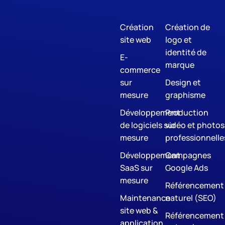
Création
Création de
site web
logo et
identité de
E-
marque
commerce
sur
Design et
mesure
graphisme
Développement
Production
de logiciels sur
vidéo et photos
mesure
professionnelle
Développement
Campagnes
SaaS sur
Google Ads
mesure
Référencement
Maintenance
naturel (SEO)
site web &
Référencement
application