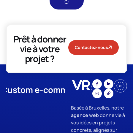
Prêt à donner
vie à votre
Contactez-nous
projet ?
stom e-commerce
App Develo
Basée à Bruxelles, notre
agence web
donne vie à
vos idées en projets
concrets, alignés sur