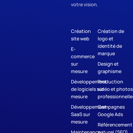
votre vision.
Création
Création de
site web
logo et
identité de
E-
marque
commerce
sur
Design et
mesure
graphisme
Développement
Production
de logiciels sur
vidéo et photos
mesure
professionnelle
Développement
Campagnes
SaaS sur
Google Ads
mesure
Référencement
Maintenance
naturel (SEO)