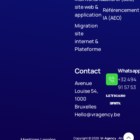
site web &
Référencement
application
IA (AEO)
Migration
site
internet &
Plateforme
Contact
Whatsap
+32 494
Avenue
91 57 53
Louise 54,
1000
Bruxelles
Hello@vragency.be
Copyright © 2026
Vr-Agency
. All rights
Mentions Legales