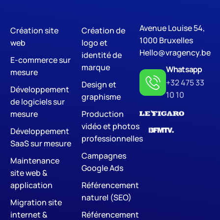
Avenue Louise 54,
Création site
Création de
Digital Marketing
S
1000 Bruxelles
web
logo et
Hello@vragency.be
identité de
E-commerce sur
marque
Whatsapp
mesure
+32 475 33
Design et
Développement
10 10
graphisme
de logiciels sur
mesure
Production
vidéo et photos
Développement
professionnelles
SaaS sur mesure
Campagnes
Maintenance
Google Ads
site web &
application
Référencement
naturel (SEO)
Migration site
internet &
Référencement