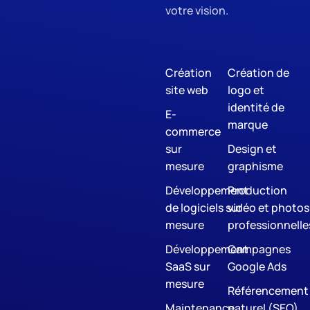
votre vision.
Création
Création de
site web
logo et
identité de
E-
marque
commerce
sur
Design et
mesure
graphisme
Développement
Production
de logiciels sur
vidéo et photos
mesure
professionnelle
Développement
Campagnes
SaaS sur
Google Ads
mesure
Référencement
Maintenance
naturel (SEO)