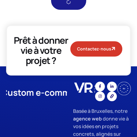
Prêt à donner
vie à votre
Contactez-nous
projet ?
stom e-commerce
App Develo
Basée à Bruxelles, notre
agence web
donne vie à
vos idées en projets
concrets, alignés sur