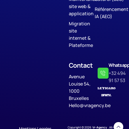
site web &
Référencement
application
IA (AEO)
Migration
site
internet &
Plateforme
Contact
Whatsap
+32 494
Avenue
91 57 53
Louise 54,
1000
Bruxelles
Hello@vragency.be
Copyright © 2026
Vr-Agency
. All rights
Mentions Legales