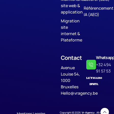
site web &
Référencement
application
IA (AEO)
Migration
site
internet &
Plateforme
Contact
Whatsap
+32 494
Avenue
91 57 53
Louise 54,
1000
Bruxelles
Hello@vragency.be
Copyright © 2026
Vr-Agency
. All rights
Mentions Legales