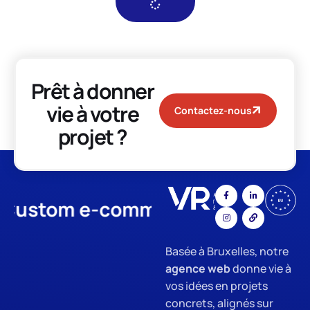
Prêt à donner
vie à votre
Contactez-nous
projet ?
stom e-commerce
App Develo
Basée à Bruxelles, notre
agence web
donne vie à
vos idées en projets
concrets, alignés sur