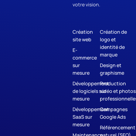
votre vision.
Création
Création de
site web
logo et
identité de
E-
marque
commerce
sur
Design et
mesure
graphisme
Développement
Production
de logiciels sur
vidéo et photos
mesure
professionnelle
Développement
Campagnes
SaaS sur
Google Ads
mesure
Référencement
Maintenance
naturel (SEO)