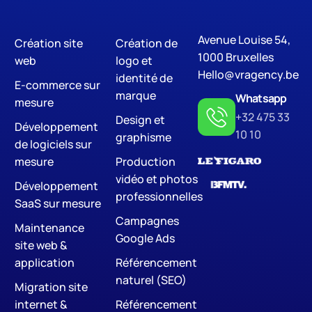
Avenue Louise 54,
Création site
Création de
Digital Marketing
S
1000 Bruxelles
web
logo et
Hello@vragency.be
identité de
E-commerce sur
marque
Whatsapp
mesure
+32 475 33
Design et
Développement
10 10
graphisme
de logiciels sur
mesure
Production
vidéo et photos
Développement
professionnelles
SaaS sur mesure
Campagnes
Maintenance
Google Ads
site web &
application
Référencement
naturel (SEO)
Migration site
internet &
Référencement