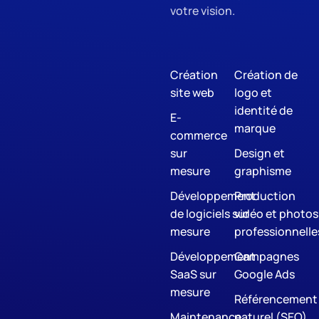
votre vision.
Création
Création de
site web
logo et
identité de
E-
marque
commerce
sur
Design et
mesure
graphisme
Développement
Production
de logiciels sur
vidéo et photos
mesure
professionnelle
Développement
Campagnes
SaaS sur
Google Ads
mesure
Référencement
Maintenance
naturel (SEO)