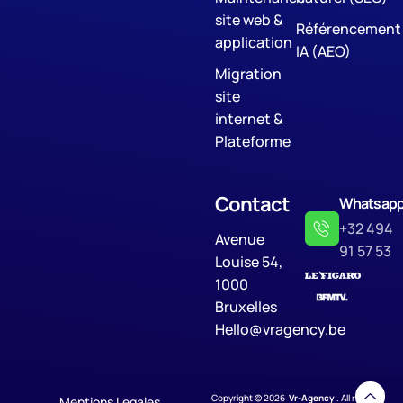
site web &
Référencement
application
IA (AEO)
Migration
site
internet &
Plateforme
Contact
Whatsap
+32 494
Avenue
91 57 53
Louise 54,
1000
Bruxelles
Hello@vragency.be
Copyright © 2026
Vr-Agency
. All rights
Mentions Legales