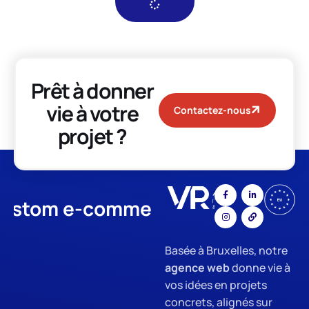
Prêt à donner
vie à votre
Contactez-nous
projet ?
om e-commerce
App Developm
Basée à Bruxelles, notre
agence web
donne vie à
vos idées en projets
concrets, alignés sur