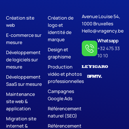
Avenue Louise 54,
Création site
Création de
Digital Marketing
S
1000 Bruxelles
web
logo et
Hello@vragency.be
identité de
E-commerce sur
marque
Whatsapp
mesure
+32 475 33
Design et
Développement
10 10
graphisme
de logiciels sur
mesure
Production
vidéo et photos
Développement
professionnelles
SaaS sur mesure
Campagnes
Maintenance
Google Ads
site web &
application
Référencement
naturel (SEO)
Migration site
internet &
Référencement