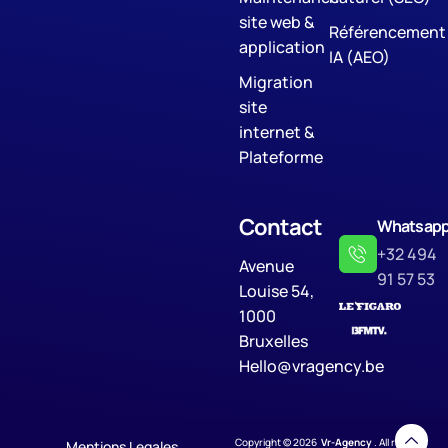
site web &
Référencement
application
IA (AEO)
Migration
site
internet &
Plateforme
Contact
Whatsap
+32 494
Avenue
91 57 53
Louise 54,
1000
Bruxelles
Hello@vragency.be
Copyright © 2026
Vr-Agency
. All rights
Mentions Legales