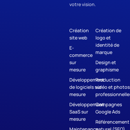
votre vision.
Création
Création de
site web
logo et
identité de
E-
marque
commerce
sur
Design et
mesure
graphisme
Développement
Production
de logiciels sur
vidéo et photos
mesure
professionnelle
Développement
Campagnes
SaaS sur
Google Ads
mesure
Référencement
Maintenance
naturel (SEO)