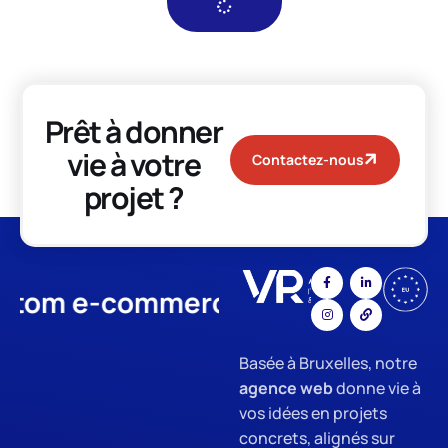
Prêt à donner
vie à votre
Contactez-nous
projet ?
m e-commerce
App Developme
Basée à Bruxelles, notre
agence web
donne vie à
vos idées en projets
concrets, alignés sur