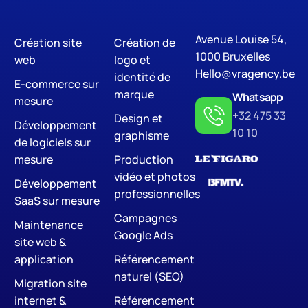
Avenue Louise 54,
Création site
Création de
Digital Marketing
SE
1000 Bruxelles
web
logo et
Hello@vragency.be
identité de
E-commerce sur
marque
Whatsapp
mesure
+32 475 33
Design et
Développement
10 10
graphisme
de logiciels sur
mesure
Production
vidéo et photos
Développement
professionnelles
SaaS sur mesure
Campagnes
Maintenance
Google Ads
site web &
application
Référencement
naturel (SEO)
Migration site
internet &
Référencement