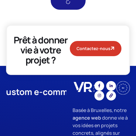
Prêt à donner
vie à votre
Contactez-nous
projet ?
tom e-commerce
App Develo
Basée à Bruxelles, notre
agence web
donne vie à
vos idées en projets
concrets, alignés sur