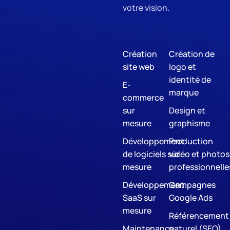
votre vision.
Création
Création de
site web
logo et
identité de
E-
marque
commerce
sur
Design et
mesure
graphisme
Développement
Production
de logiciels sur
vidéo et photos
mesure
professionnelle
Développement
Campagnes
SaaS sur
Google Ads
mesure
Référencement
Maintenance
naturel (SEO)