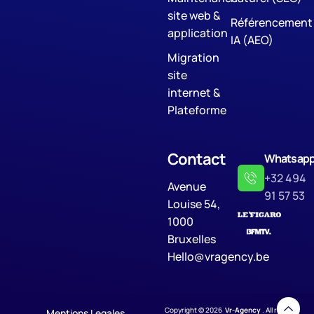
site web &
Référencement
application
IA (AEO)
Migration
site
internet &
Plateforme
Contact
Whatsap
+32 494
Avenue
91 57 53
Louise 54,
1000
Bruxelles
Hello@vragency.be
Copyright © 2026
Vr-Agency
. All rights
Mentions Legales