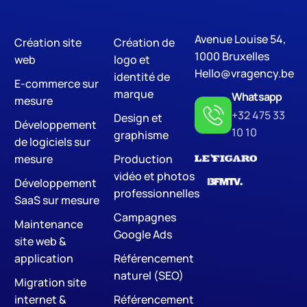
Avenue Louise 54,
Création site
Création de
Digital Marketing
S
1000 Bruxelles
web
logo et
Hello@vragency.be
identité de
E-commerce sur
marque
Whatsapp
mesure
+32 475 33
Design et
Développement
10 10
graphisme
de logiciels sur
mesure
Production
vidéo et photos
Développement
professionnelles
SaaS sur mesure
Campagnes
Maintenance
Google Ads
site web &
application
Référencement
naturel (SEO)
Migration site
internet &
Référencement