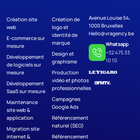
Avenue Louise 54,
Création site
Création de
Digital Marketing
S
1000 Bruxelles
web
logo et
Hello@vragency.be
identité de
E-commerce sur
marque
Whatsapp
mesure
+32 475 33
Design et
Développement
10 10
graphisme
de logiciels sur
mesure
Production
vidéo et photos
Développement
professionnelles
SaaS sur mesure
Campagnes
Maintenance
Google Ads
site web &
application
Référencement
naturel (SEO)
Migration site
internet &
Référencement