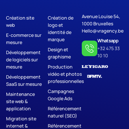
Avenue Louise 54,
Création site
Création de
Digital Marketing
S
1000 Bruxelles
web
logo et
Hello@vragency.be
identité de
E-commerce sur
marque
Whatsapp
mesure
+32 475 33
Design et
Développement
10 10
graphisme
de logiciels sur
mesure
Production
vidéo et photos
Développement
professionnelles
SaaS sur mesure
Campagnes
Maintenance
Google Ads
site web &
application
Référencement
naturel (SEO)
Migration site
internet &
Référencement