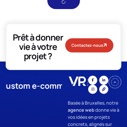
Prêt à donner
vie à votre
Contactez-nous
projet ?
tom e-commerce
App Develo
Basée à Bruxelles, notre
agence web
donne vie à
vos idées en projets
concrets, alignés sur