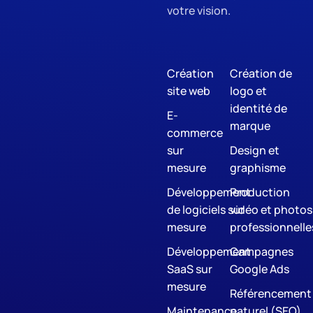
votre vision.
Création
Création de
site web
logo et
identité de
E-
marque
commerce
sur
Design et
mesure
graphisme
Développement
Production
de logiciels sur
vidéo et photos
mesure
professionnelle
Développement
Campagnes
SaaS sur
Google Ads
mesure
Référencement
Maintenance
naturel (SEO)