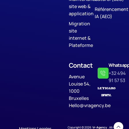
site web &
Référencement
application
IA (AEO)
Migration
site
internet &
Plateforme
Contact
Whatsap
+32 494
Avenue
91 57 53
Louise 54,
1000
Bruxelles
Hello@vragency.be
Copyright © 2026
Vr-Agency
. All rights
Mentions Legales