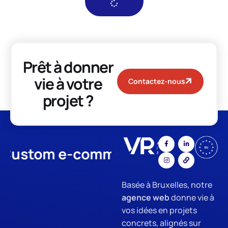
Prêt à donner
vie à votre
Contactez-nous
projet ?
tom e-commerce
App Develo
Basée à Bruxelles, notre
agence web
donne vie à
vos idées en projets
concrets, alignés sur