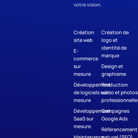
votre vision.
Création
Création de
site web
logo et
identité de
E-
marque
commerce
sur
Design et
mesure
graphisme
Développement
Production
de logiciels sur
vidéo et photos
mesure
professionnelle
Développement
Campagnes
SaaS sur
Google Ads
mesure
Référencement
Maintenance
naturel (SEO)