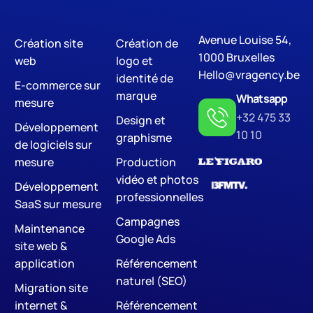
Avenue Louise 54,
Création site
Création de
Digital Marketing
S
1000 Bruxelles
web
logo et
Hello@vragency.be
identité de
E-commerce sur
marque
Whatsapp
mesure
+32 475 33
Design et
Développement
10 10
graphisme
de logiciels sur
mesure
Production
vidéo et photos
Développement
professionnelles
SaaS sur mesure
Campagnes
Maintenance
Google Ads
site web &
application
Référencement
naturel (SEO)
Migration site
internet &
Référencement