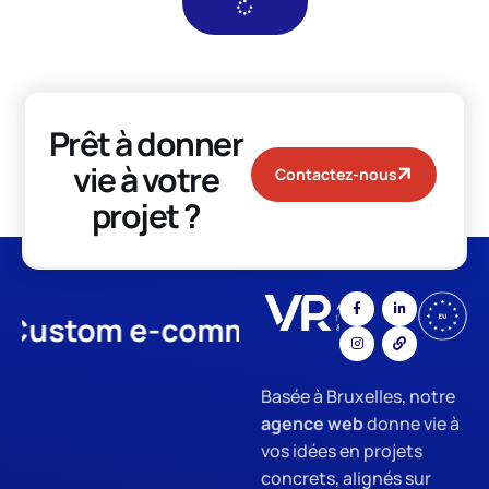
Prêt à donner
vie à votre
Contactez-nous
projet ?
stom e-commerce
App Develo
Basée à Bruxelles, notre
agence web
donne vie à
vos idées en projets
concrets, alignés sur