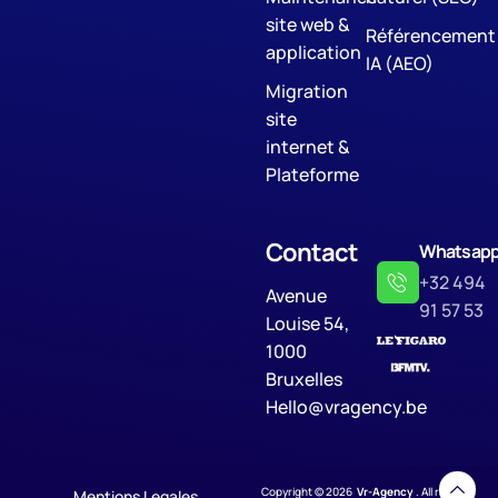
site web &
Référencement
application
IA (AEO)
Migration
site
internet &
Plateforme
Contact
Whatsap
+32 494
Avenue
91 57 53
Louise 54,
1000
Bruxelles
Hello@vragency.be
Copyright © 2026
Vr-Agency
. All rights
Mentions Legales