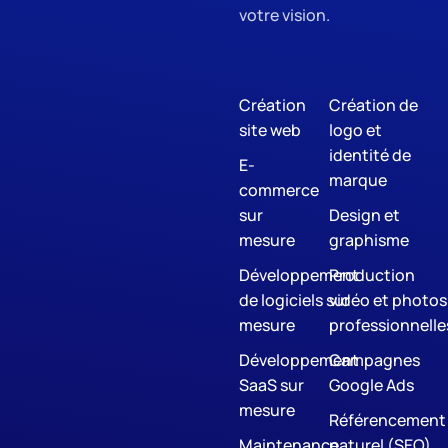
votre vision.
Création
Création de
site web
logo et
identité de
E-
marque
commerce
sur
Design et
mesure
graphisme
Développement
Production
de logiciels sur
vidéo et photos
mesure
professionnelle
Développement
Campagnes
SaaS sur
Google Ads
mesure
Référencement
Maintenance
naturel (SEO)