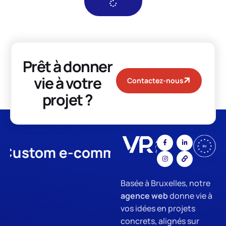
Prêt à donner
vie à votre
Contactez-nous
projet ?
stom e-commerce
App Develo
Basée à Bruxelles, notre
agence web
donne vie à
vos idées en projets
concrets, alignés sur