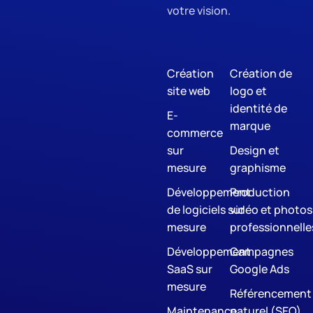
votre vision.
Création
Création de
site web
logo et
identité de
E-
marque
commerce
sur
Design et
mesure
graphisme
Développement
Production
de logiciels sur
vidéo et photos
mesure
professionnelle
Développement
Campagnes
SaaS sur
Google Ads
mesure
Référencement
Maintenance
naturel (SEO)