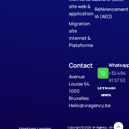
site web &
Référencement
application
IA (AEO)
Migration
site
internet &
Plateforme
Contact
Whatsap
+32 494
Avenue
91 57 53
Louise 54,
1000
Bruxelles
Hello@vragency.be
Copyright © 2026
Vr-Agency
. All rights
Mentions Legales