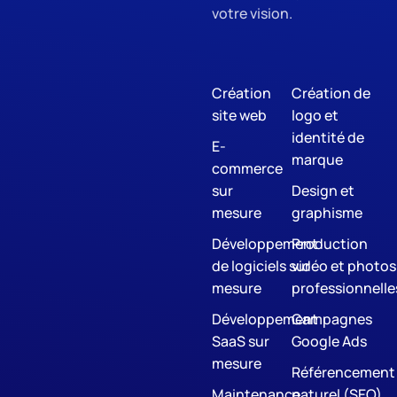
votre vision.
Création
Création de
site web
logo et
identité de
E-
marque
commerce
sur
Design et
mesure
graphisme
Développement
Production
de logiciels sur
vidéo et photos
mesure
professionnelle
Développement
Campagnes
SaaS sur
Google Ads
mesure
Référencement
Maintenance
naturel (SEO)