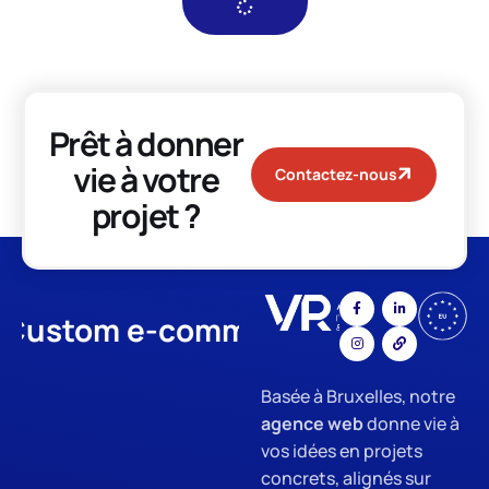
Prêt à donner
vie à votre
Contactez-nous
projet ?
stom e-commerce
App Develo
Basée à Bruxelles, notre
agence web
donne vie à
vos idées en projets
concrets, alignés sur