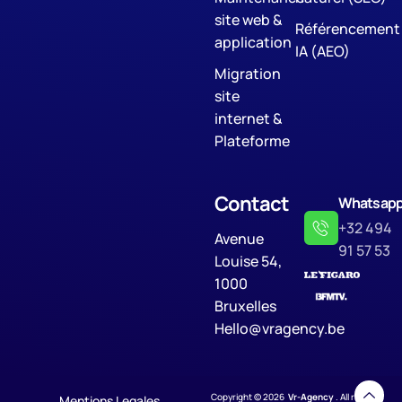
site web &
Référencement
application
IA (AEO)
Migration
site
internet &
Plateforme
Contact
Whatsap
+32 494
Avenue
91 57 53
Louise 54,
1000
Bruxelles
Hello@vragency.be
Copyright © 2026
Vr-Agency
. All rights
Mentions Legales