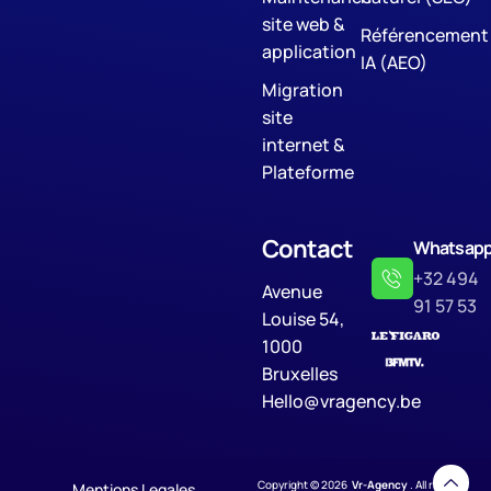
site web &
Référencement
application
IA (AEO)
Migration
site
internet &
Plateforme
Contact
Whatsap
+32 494
Avenue
91 57 53
Louise 54,
1000
Bruxelles
Hello@vragency.be
Copyright © 2026
Vr-Agency
. All rights
Mentions Legales