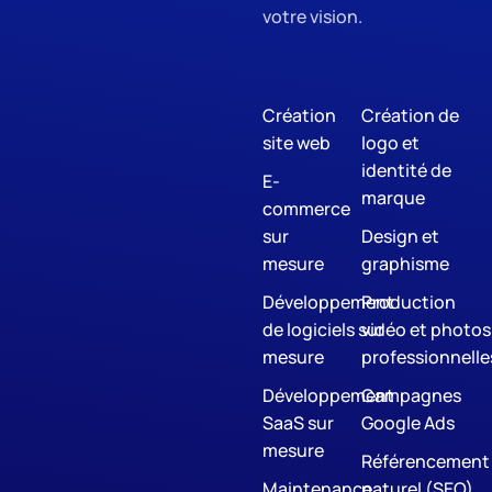
votre vision.
Création
Création de
site web
logo et
identité de
E-
marque
commerce
sur
Design et
mesure
graphisme
Développement
Production
de logiciels sur
vidéo et photos
mesure
professionnelle
Développement
Campagnes
SaaS sur
Google Ads
mesure
Référencement
Maintenance
naturel (SEO)