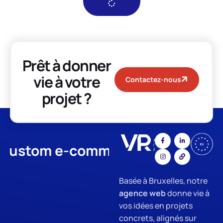
Prêt à donner
vie à votre
Contactez-nous
projet ?
tom e-commerce
App Develop
Basée à Bruxelles, notre
agence web
donne vie à
vos idées en projets
concrets, alignés sur