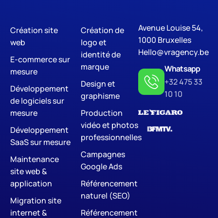
Avenue Louise 54,
Création site
Création de
Digital Marketing
SE
1000 Bruxelles
web
logo et
Hello@vragency.be
identité de
E-commerce sur
marque
Whatsapp
mesure
+32 475 33
Design et
Développement
10 10
graphisme
de logiciels sur
mesure
Production
vidéo et photos
Développement
professionnelles
SaaS sur mesure
Campagnes
Maintenance
Google Ads
site web &
application
Référencement
naturel (SEO)
Migration site
internet &
Référencement