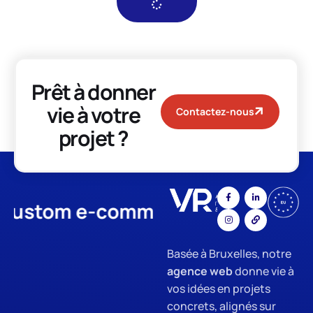
Prêt à donner
vie à votre
Contactez-nous
projet ?
tom e-commerce
App Develop
Basée à Bruxelles, notre
agence web
donne vie à
vos idées en projets
concrets, alignés sur