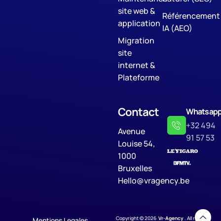
site web &
Référencement
application
IA (AEO)
Migration
site
internet &
Plateforme
Contact
Whatsap
+32 494
Avenue
91 57 53
Louise 54,
1000
Bruxelles
Hello@vragency.be
Copyright © 2026
Vr-Agency
. All rights
Mentions Legales