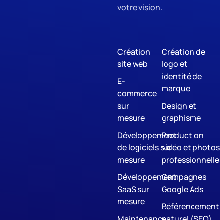
votre vision.
Création
Création de
site web
logo et
identité de
E-
marque
commerce
sur
Design et
mesure
graphisme
Développement
Production
de logiciels sur
vidéo et photos
mesure
professionnelle
Développement
Campagnes
SaaS sur
Google Ads
mesure
Référencement
Maintenance
naturel (SEO)