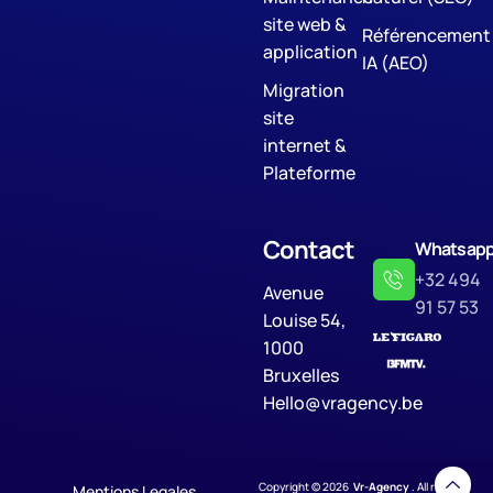
site web &
Référencement
application
IA (AEO)
Migration
site
internet &
Plateforme
Contact
Whatsap
+32 494
Avenue
91 57 53
Louise 54,
1000
Bruxelles
Hello@vragency.be
Copyright © 2026
Vr-Agency
. All rights
Mentions Legales