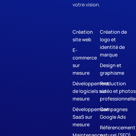
votre vision.
Création
Création de
site web
logo et
identité de
E-
marque
commerce
sur
Design et
mesure
graphisme
Développement
Production
de logiciels sur
vidéo et photos
mesure
professionnelle
Développement
Campagnes
SaaS sur
Google Ads
mesure
Référencement
Maintenance
naturel (SEO)