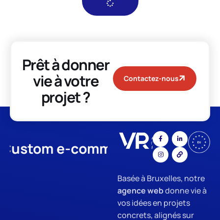
Prêt à donner
vie à votre
Contactez-nous
projet ?
tom e-commerce
App Develop
Basée à Bruxelles, notre
agence web
donne vie à
vos idées en projets
concrets, alignés sur