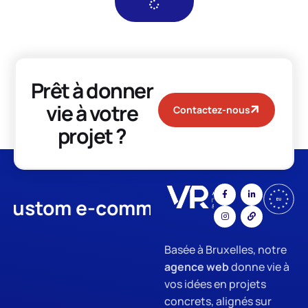
Prêt à donner
vie à votre
Contactez-nous
projet ?
tom e-commerce
App Develop
Basée à Bruxelles, notre
agence web
donne vie à
vos idées en projets
concrets, alignés sur