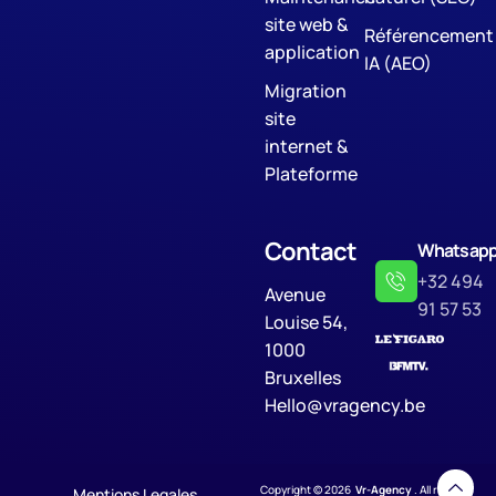
site web &
Référencement
application
IA (AEO)
Migration
site
internet &
Plateforme
Contact
Whatsap
+32 494
Avenue
91 57 53
Louise 54,
1000
Bruxelles
Hello@vragency.be
Copyright © 2026
Vr-Agency
. All rights
Mentions Legales