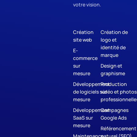
votre vision.
Création
Création de
site web
logo et
identité de
E-
marque
commerce
sur
Design et
mesure
graphisme
Développement
Production
de logiciels sur
vidéo et photos
mesure
professionnelle
Développement
Campagnes
SaaS sur
Google Ads
mesure
Référencement
Maintenance
naturel (SEO)