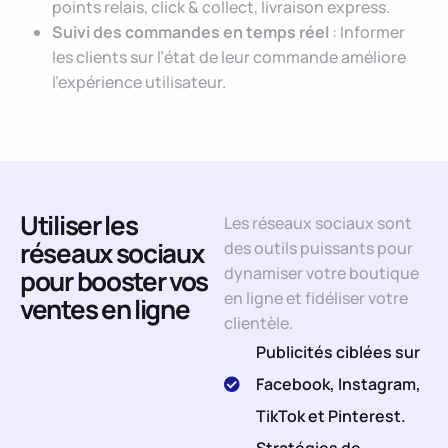
points relais, click & collect, livraison express.
Suivi des commandes en temps réel
: Informer
les clients sur l’état de leur commande améliore
l’expérience utilisateur.
Utiliser les
Les réseaux sociaux sont
réseaux sociaux
des outils puissants pour
dynamiser votre boutique
pour booster vos
en ligne et fidéliser votre
ventes en ligne
clientèle.
Publicités ciblées sur
Facebook, Instagram,
TikTok et Pinterest.