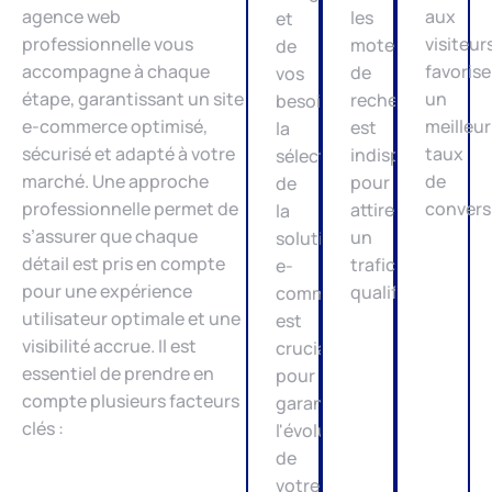
agence web
aux
les
et
professionnelle vous
visiteur
moteurs
de
accompagne à chaque
favorise
de
vos
étape, garantissant un site
un
recherche
besoins,
e-commerce optimisé,
meilleur
est
la
sécurisé et adapté à votre
taux
indispensable
sélection
marché. Une approche
de
pour
de
professionnelle permet de
convers
attirer
la
s’assurer que chaque
un
solution
détail est pris en compte
trafic
e-
pour une expérience
qualifié.
commerce
utilisateur optimale et une
est
visibilité accrue. Il est
cruciale
essentiel de prendre en
pour
compte plusieurs facteurs
garantir
clés :
l'évolutivité
de
votre