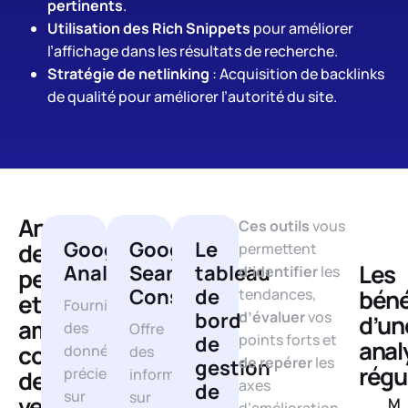
pertinents
.
Utilisation des Rich Snippets
pour améliorer
l’affichage dans les résultats de recherche.
Stratégie de netlinking
: Acquisition de backlinks
de qualité pour améliorer l’autorité du site.
Analyse
Ces outils
vous
Google
Google
Le
des
permettent
Les
Analytics
Search
tableau
d’identifier
les
performances
Console
de
béné
tendances,
et
Fournit
bord
d’évaluer
vos
d’un
amélioration
des
Offre
points forts et
de
anal
continue
données
des
de repérer
les
gestion
régu
précieuses
des
informations
axes
de
sur
sur
ventes
M