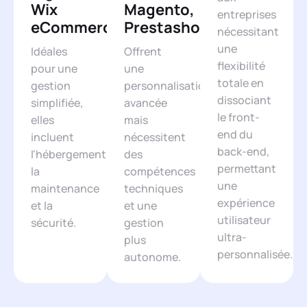
Wix
Magento,
entreprises
eCommerce)
Prestashop)
nécessitant
une
Idéales
Offrent
flexibilité
pour une
une
totale en
gestion
personnalisation
dissociant
simplifiée,
avancée
le front-
elles
mais
end du
incluent
nécessitent
back-end,
l'hébergement,
des
permettant
la
compétences
une
maintenance
techniques
expérience
et la
et une
utilisateur
sécurité.
gestion
ultra-
plus
personnalisée.
autonome.