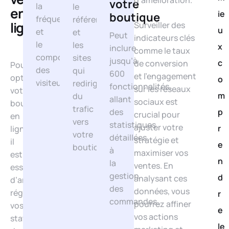
d’amélioration.
votre
la
le
en
ie
boutique
fréquentation
référencement
ligne
Surveiller des
u
et
et
Peut
indicateurs clés
le
les
x
inclure
comme le taux
comportement
sites
jusqu’à
c
de conversion
Pour
des
qui
600
et l’engagement
optimiser
o
visiteurs.
redirigent
fonctionnalités,
sur les réseaux
votre
m
du
allant
sociaux est
boutique
trafic
des
p
crucial pour
en
vers
statistiques
ajuster votre
r
ligne,
votre
détaillées
stratégie et
il
e
boutique.
à
maximiser vos
est
n
la
ventes. En
essentiel
gestion
d
analysant ces
d’analyser
des
données, vous
régulièrement
r
commandes.
pourrez affiner
vos
e
vos actions
statistiques
le