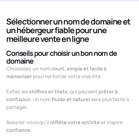
Sélectionner un nom de domaine et
un hébergeur fiable pour une
meilleure vente en ligne
Conseils pour choisir un bon nom de
domaine
Choisissez un nom
court, simple et facile à
mémoriser
pour renforcer votre visibilité.
Évitez les
chiffres et tirets
, qui peuvent
prêter à
confusion
. Un nom
fluide et naturel
sera plus facile à
partager.
Assurez-vous qu’il
reflète votre activité
et inspire
confiance
.