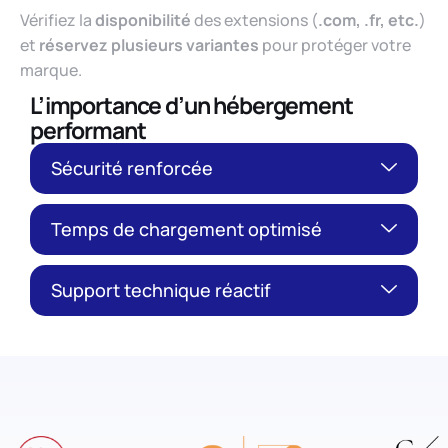
Vérifiez la
disponibilité
des extensions (
.com, .fr, etc.
)
et
réservez plusieurs variantes
pour protéger votre
marque.
L’importance d’un hébergement
performant
Sécurité renforcée
Temps de chargement optimisé
Support technique réactif