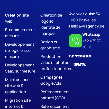
Avenue Louise 54,
Création site
Création de
Digital Marketing
SE
1000 Bruxelles
web
logo et
Hello@vragency.be
identité de
E-commerce sur
marque
Whatsapp
mesure
+32 475 33
Design et
Développement
10 10
graphisme
de logiciels sur
mesure
Production
vidéo et photos
Développement
professionnelles
SaaS sur mesure
Campagnes
Maintenance
Google Ads
site web &
application
Référencement
naturel (SEO)
Migration site
internet &
Référencement