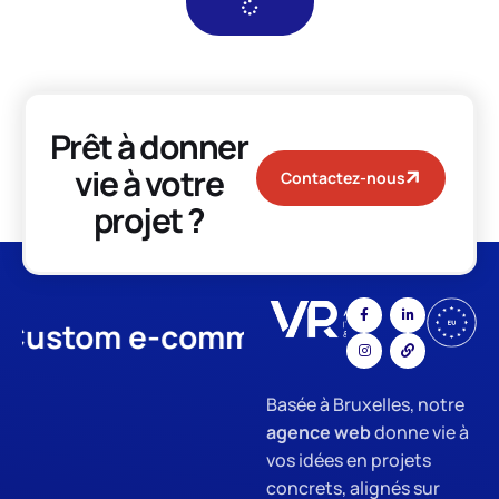
Prêt à donner
vie à votre
Contactez-nous
projet ?
stom e-commerce
App Develo
Basée à Bruxelles, notre
agence web
donne vie à
vos idées en projets
concrets, alignés sur