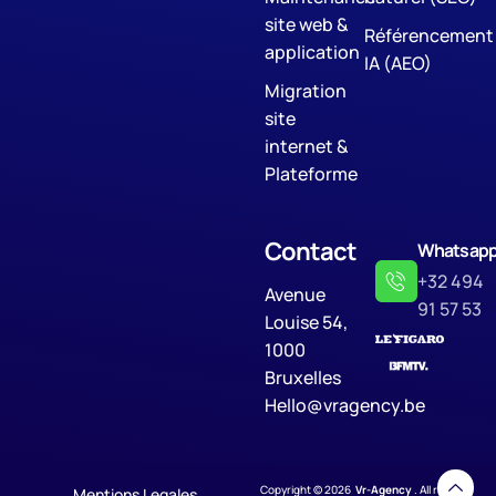
site web &
Référencement
application
IA (AEO)
Migration
site
internet &
Plateforme
Contact
Whatsap
+32 494
Avenue
91 57 53
Louise 54,
1000
Bruxelles
Hello@vragency.be
Copyright © 2026
Vr-Agency
. All rights
Mentions Legales