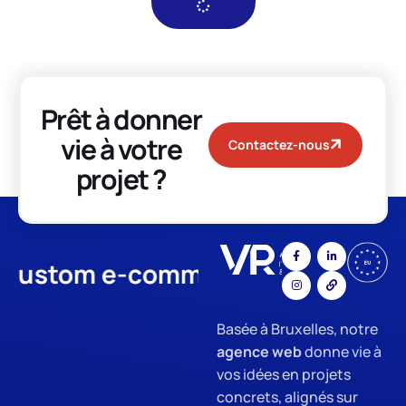
Prêt à donner
vie à votre
Contactez-nous
projet ?
tom e-commerce
App Develop
Basée à Bruxelles, notre
agence web
donne vie à
vos idées en projets
concrets, alignés sur