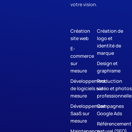
votre vision.
Création
Création de
site web
logo et
identité de
E-
marque
commerce
sur
Design et
mesure
graphisme
Développement
Production
de logiciels sur
vidéo et photos
mesure
professionnelle
Développement
Campagnes
SaaS sur
Google Ads
mesure
Référencement
Maintenance
naturel (SEO)