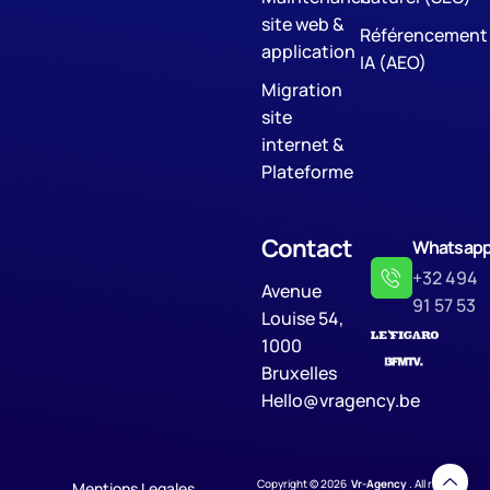
site web &
Référencement
application
IA (AEO)
Migration
site
internet &
Plateforme
Contact
Whatsap
+32 494
Avenue
91 57 53
Louise 54,
1000
Bruxelles
Hello@vragency.be
Copyright © 2026
Vr-Agency
. All rights
Mentions Legales