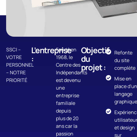
L’entreprise
Objectif
SSCI –
Fondé en
Refonte
:
du
VOTRE
1968, le
du site
PERSONNEL
Centre des
projet :
complète
– NOTRE
Indépendants
Mise en
PRIORITÉ
est devenu
place d'u
une
langage
entreprise
graphiqu
familiale
depuis
Expérienc
plus de 20
utilisateu
ans car la
et design
passion
sur