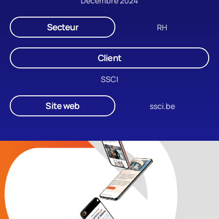
Décembre 2024
Secteur
RH
Client
SSCI
Site web
ssci.be