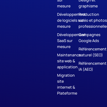
sur
Design et
mesure
graphisme
Développement
Production
de logiciels sur
vidéo et photos
mesure
professionnelle
Développement
Campagnes
SaaS sur
Google Ads
mesure
Référencement
Maintenance
naturel (SEO)
site web &
Référencement
application
IA (AEO)
Migration
site
internet &
Plateforme