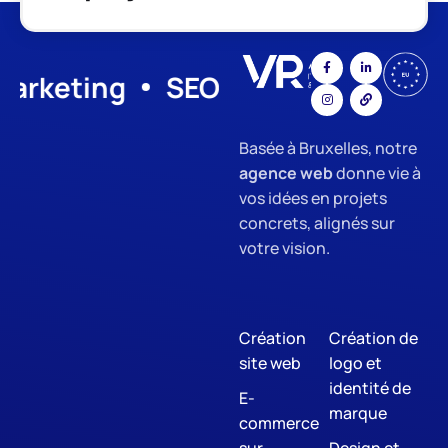
keting
SEO Optimization
Gra
Basée à Bruxelles, notre
agence web
donne vie à
vos idées en projets
concrets, alignés sur
votre vision.
Création
Création de
site web
logo et
identité de
E-
marque
commerce