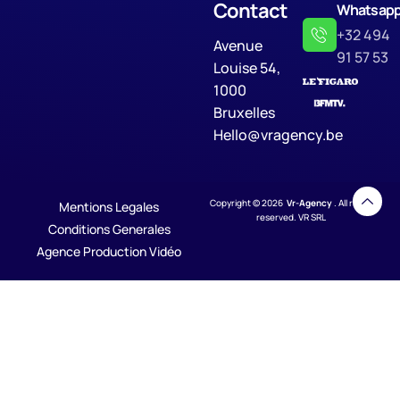
Contact
Whatsap
+32 494
Avenue
91 57 53
Louise 54,
1000
Bruxelles
Hello@vragency.be
Copyright © 2026
Vr-Agency
. All rights
Mentions Legales
reserved. VR SRL
Conditions Generales
Agence Production Vidéo