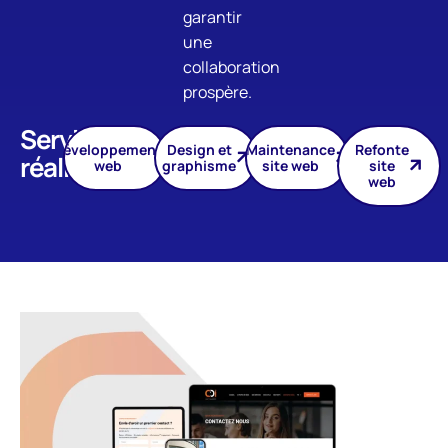
garantir
une
collaboration
prospère.
Services
Développement
Design et
Maintenance
Refonte
réalisés
web
graphisme
site web
site
web