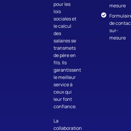
pour les
mesure
lois
Formulair
sociales et
de contac
le calcul
sur-
des
mesure
salaires se
transmets
de père en
fils. Ils
garantissent
le meilleur
service à
ceux qui
leur font
confiance.
La
collaboration