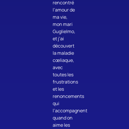
rencontré
l’amour de
ma vie,
mon mari
Guglielmo,
et j’ai
découvert
la maladie
cœliaque,
avec
toutes les
frustrations
et les
renoncements
qui
l’accompagnent
quand on
aime les