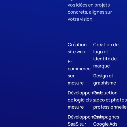
vos idées en projets
concrets, alignés sur
votre vision.
Création
Création de
site web
logo et
identité de
E-
marque
commerce
sur
Design et
mesure
graphisme
Développement
Production
de logiciels sur
vidéo et photos
mesure
professionnelle
Développement
Campagnes
SaaS sur
Google Ads