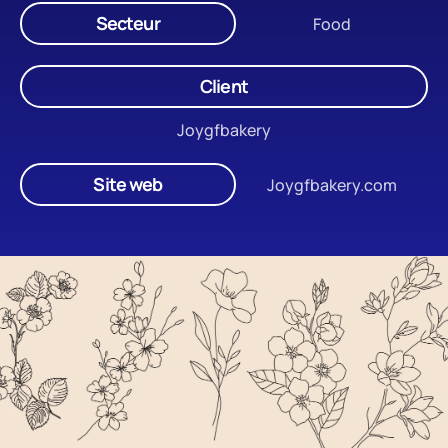
Secteur
Food
Client
Joygfbakery
Site web
Joygfbakery.com