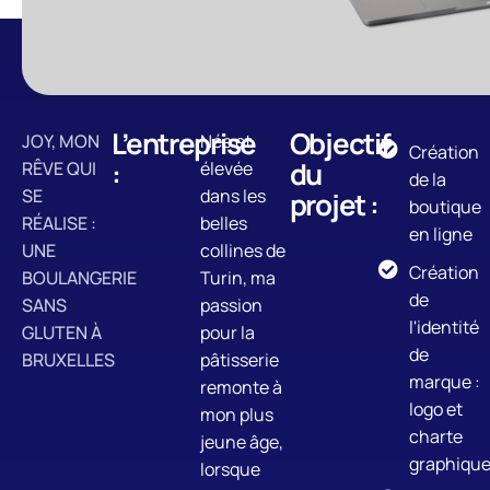
L’entreprise
Objectif
JOY, MON
Née et
Création
:
du
RÊVE QUI
élevée
de la
SE
dans les
projet :
boutique
RÉALISE :
belles
en ligne
UNE
collines de
Création
BOULANGERIE
Turin, ma
de
SANS
passion
l'identité
GLUTEN À
pour la
de
BRUXELLES
pâtisserie
marque :
remonte à
logo et
mon plus
charte
jeune âge,
graphiqu
lorsque