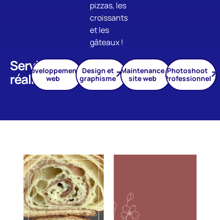
pizzas, les
croissants
et les
gâteaux !
Services
Développement
Design et
Maintenance
Photoshoot
réalisés
web
graphisme
site web
Professionnel