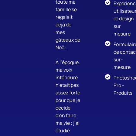
toute ma
Expérienc
famille se
utilisateu
régalait
et design
déjà de
sur
mes
mesure
gâteaux de
Formulair
Noël.
de contac
sur-
À l’époque,
mesure
ma voix
intérieure
Photosho
n’était pas
Pro -
assez forte
Produits
pour que je
décide
d’en faire
ma vie ; j’ai
étudié