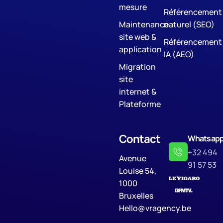
mesure
Référencement
Maintenance
naturel (SEO)
site web &
Référencement
application
IA (AEO)
Migration
site
internet &
Plateforme
Contact
Whatsap
+32 494
Avenue
91 57 53
Louise 54,
1000
Bruxelles
Hello@vragency.be