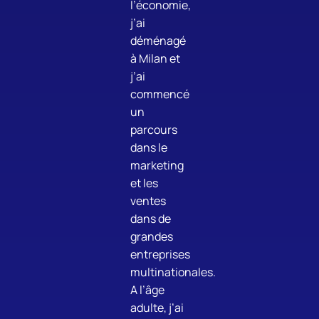
l’économie,
j’ai
déménagé
à Milan et
j’ai
commencé
un
parcours
dans le
marketing
et les
ventes
dans de
grandes
entreprises
multinationales.
A l’âge
adulte, j’ai