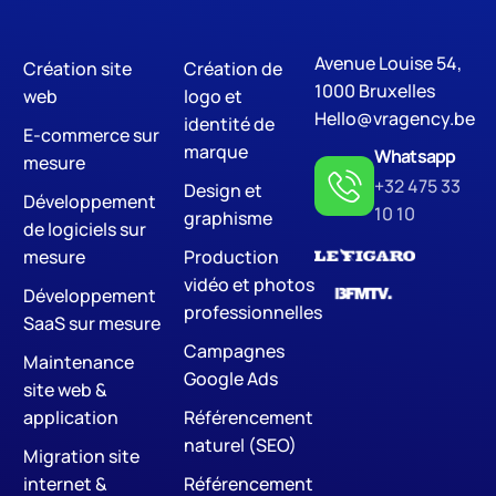
Avenue Louise 54,
Création site
Création de
Digital Marketing
SE
1000 Bruxelles
web
logo et
Hello@vragency.be
identité de
E-commerce sur
marque
Whatsapp
mesure
+32 475 33
Design et
Développement
10 10
graphisme
de logiciels sur
mesure
Production
vidéo et photos
Développement
professionnelles
SaaS sur mesure
Campagnes
Maintenance
Google Ads
site web &
application
Référencement
naturel (SEO)
Migration site
internet &
Référencement