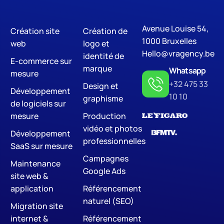
Avenue Louise 54,
Création site
Création de
Digital Marketing
S
1000 Bruxelles
web
logo et
Hello@vragency.be
identité de
E-commerce sur
marque
Whatsapp
mesure
+32 475 33
Design et
Développement
10 10
graphisme
de logiciels sur
mesure
Production
vidéo et photos
Développement
professionnelles
SaaS sur mesure
Campagnes
Maintenance
Google Ads
site web &
application
Référencement
naturel (SEO)
Migration site
internet &
Référencement