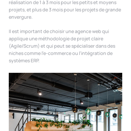
réalisation de 1 à 3 mois pour les petits et moyens
projets, et plus de 3 mois pour les projets de grande
envergure.
Il est important de choisir une agence web qui
applique une méthodologie de projet claire
(Agile/Scrum) et qui peut se spécialiser dans des
niches comme l’e-commerce ou l’intégration de
systèmes ERP.