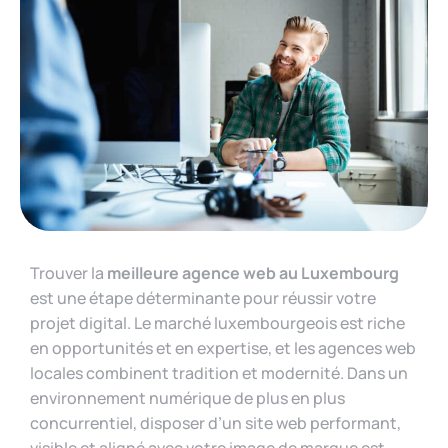
Trouver la
meilleure agence web au Luxembourg
est une étape déterminante pour réussir votre
projet digital. Le marché luxembourgeois est riche
en opportunités et en expertise, et les agences web
locales combinent tradition et modernité. Dans un
environnement numérique de plus en plus
concurrentiel, disposer d’un site web performant,
visible et aligné avec votre image de marque est