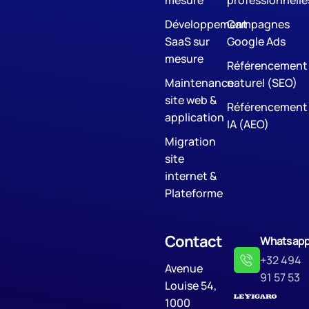
mesure
professionnelle
Développement
Campagnes
SaaS sur
Google Ads
mesure
Référencement
Maintenance
naturel (SEO)
site web &
Référencement
application
IA (AEO)
Migration
site
internet &
Plateforme
Contact
Whatsap
+32 494
Avenue
91 57 53
Louise 54,
1000