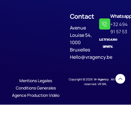
Contact
Whatsap
+32 494
Avenue
91 57 53
Louise 54,
1000
Bruxelles
Hello@vragency.be
Copyright © 2026
Vr-Agency
. All rights
Mentions Legales
reserved. VR SRL
Conditions Generales
Agence Production Vidéo