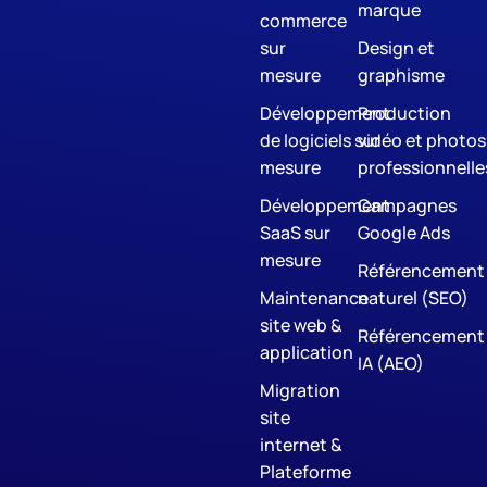
marque
commerce
sur
Design et
mesure
graphisme
Développement
Production
de logiciels sur
vidéo et photos
mesure
professionnelle
Développement
Campagnes
SaaS sur
Google Ads
mesure
Référencement
Maintenance
naturel (SEO)
site web &
Référencement
application
IA (AEO)
Migration
site
internet &
Plateforme