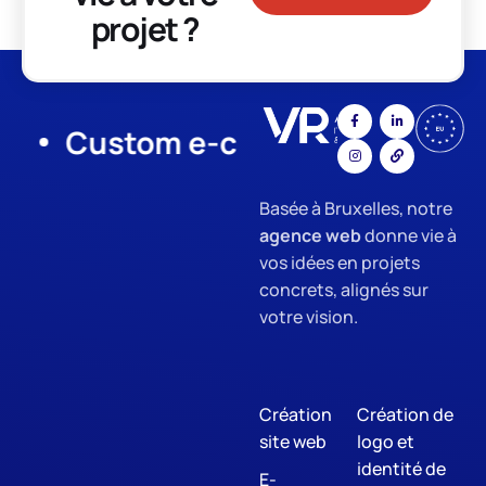
projet ?
Custom e-commerce
App De
Basée à Bruxelles, notre
agence web
donne vie à
vos idées en projets
concrets, alignés sur
votre vision.
Création
Création de
site web
logo et
identité de
E-