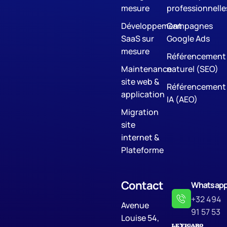
mesure
professionnelle
Développement
Campagnes
SaaS sur
Google Ads
mesure
Référencement
Maintenance
naturel (SEO)
site web &
Référencement
application
IA (AEO)
Migration
site
internet &
Plateforme
Contact
Whatsap
+32 494
Avenue
91 57 53
Louise 54,