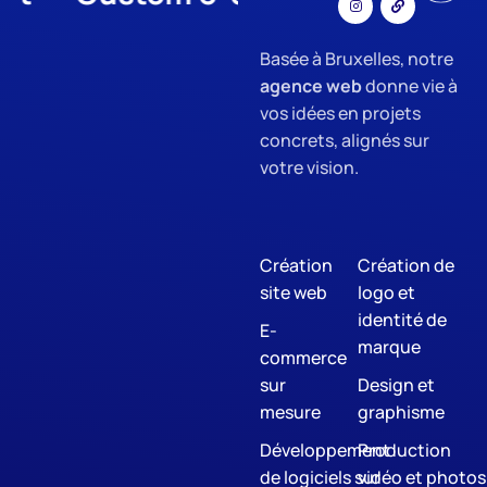
Basée à Bruxelles, notre
agence web
donne vie à
vos idées en projets
concrets, alignés sur
votre vision.
Création
Création de
site web
logo et
identité de
E-
marque
commerce
sur
Design et
mesure
graphisme
Développement
Production
de logiciels sur
vidéo et photos