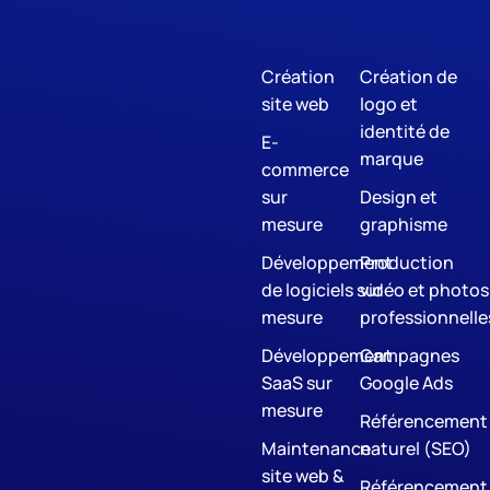
Création
Création de
site web
logo et
identité de
E-
marque
commerce
sur
Design et
mesure
graphisme
Développement
Production
de logiciels sur
vidéo et photos
mesure
professionnelle
Développement
Campagnes
SaaS sur
Google Ads
mesure
Référencement
Maintenance
naturel (SEO)
site web &
Référencement