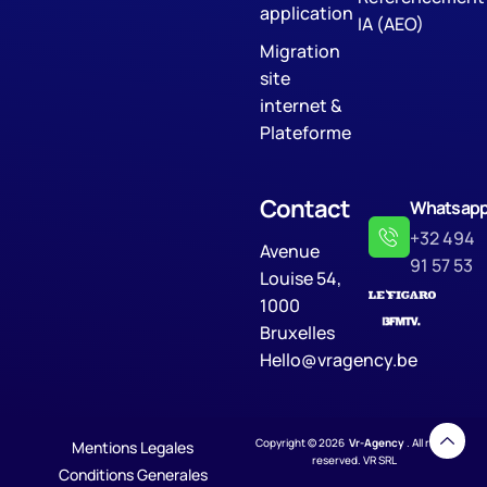
application
IA (AEO)
Migration
site
internet &
Plateforme
Contact
Whatsap
+32 494
Avenue
91 57 53
Louise 54,
1000
Bruxelles
Hello@vragency.be
Copyright © 2026
Vr-Agency
. All rights
Mentions Legales
reserved. VR SRL
Conditions Generales