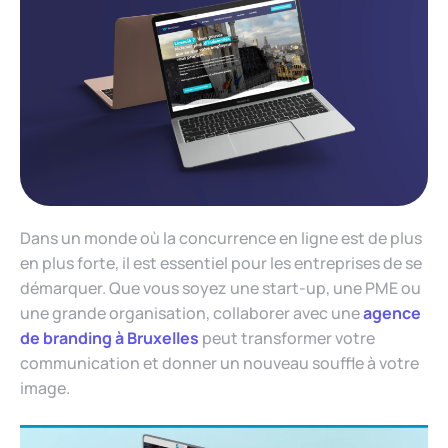
Dans un monde où la concurrence en ligne est de plus
en plus forte, il est essentiel pour les entreprises de se
démarquer. Que vous soyez une start-up, une PME ou
une grande organisation, collaborer avec une
agence
de branding à Bruxelles
peut transformer votre
communication et donner un nouveau souffle à votre
image.